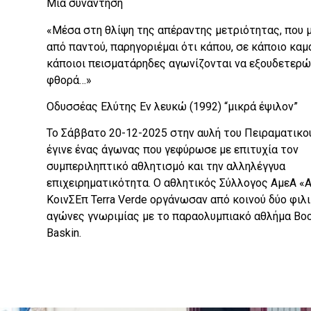
Μια συνάντηση
«Μέσα στη θλίψη της απέραντης μετριότητας, που μ
από παντού, παρηγοριέμαι ότι κάπου, σε κάποιο καμ
κάποιοι πεισματάρηδες αγωνίζονται να εξουδετερώ
φθορά…»
Οδυσσέας Ελύτης Εν λευκώ (1992) “μικρά έψιλον”
Το Σάββατο 20-12-2025 στην αυλή του Πειραματικο
έγινε ένας άγωνας που γεφύρωσε με επιτυχία τον
συμπεριληπτικό αθλητισμό και την αλληλέγγυα
επιχειρηματικότητα. Ο αθλητικός Σύλλογος ΑμεΑ «Α
ΚοινΣΕπ Terra Verde οργάνωσαν από κοινού δύο φιλ
αγώνες γνωριμίας με το παραολυμπιακό αθλήμα Bocc
Baskin.