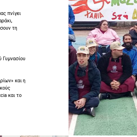
ας πνίγει
αράκι,
σουν τη
ύ Γυμνασίου
ρίων» και η
ικούς
ia και το