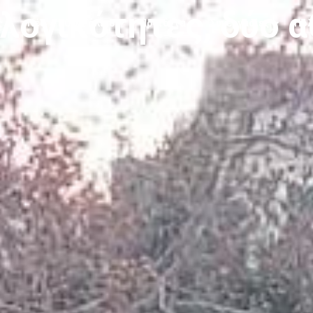
λογικότητες, δύο 
ς
Νέα
BOOK-άλικο
Προϊόντα
Συνεργασίες
Πολ