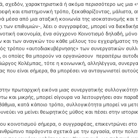
ά, σχεδόν, χαρακτηριστικά ή ακόμα περισσότερο ως μια 
εφή και επιστημονική τρόπο, ξεκαθαρίζοντας, μάλιστα, απ
νά μέσα από μια αταξική κοινωνία της ισοκατανομής και τ
 των επιθυμιών-, λέει ο συγγραφέας, μπορεί να διεκδικήσ
ινοτική οικονομία, ένα σύγχρονο Κοινοτισμό δηλαδή, μόν
 και των αναγκών του κάθε μέλους του εγχειρήματος τη
ενός τρόπου «αυτοδιακυβέρνησης» των συνεργατικών συλλο
 οι οποίες θα μπορούν να οργανώσουν περαιτέρω αυτοδ
 Γιώργος Κολέμπας, τότε η κοινωνική, αλληλέγγυα, συνερ
ας που είναι σήμερα, θα μπορέσει να ανταγωνιστεί αυτούς
στην πρωταρχική εικόνα μιας συνεργατικής συλλογικότητα
τω και μικρής, μπορεί σίγουρα να λειτουργήσει σαν παραδ
άθμια, κατά κάποιο τρόπο, συλλογικότητα μπορεί να μετασ
υνεύει να μείνει θεωρητικός μύθος και πέσει στην ιστορικ
υ κοινοτισμού σήμερα, ο συγγραφέας, επικεντρώνει στο 
ανθρώπινο παράγοντα σχετικά με την εργασία, στην πολιτ