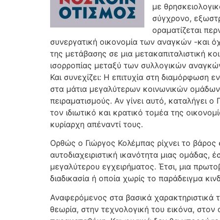
με θρησκειολογικ
σύγχρονο, εξωστρ
οραματίζεται περ
συνεργατική οικονομία των αναγκών -και όχι
της μετάβασης σε μια μετακαπιταλιστική κο
ισορροπίας μεταξύ των συλλογικών αναγκών
Και συνεχίζει: Η επιτυχία στη διαμόρφωση 
στα μάτια μεγαλύτερων κοινωνικών ομάδων,
πειραματισμούς. Αν γίνει αυτό, καταλήγει ο
τον ιδιωτικό και κρατικό τομέα της οικονομί
κυρίαρχη απέναντί τους.
Ορθώς ο Γιώργος Κολέμπας ρίχνει το βάρος 
αυτοδιαχειριστική ικανότητα μιας ομάδας, έσ
μεγαλύτερου εγχειρήματος. Έτσι, μια πρωτοβ
διαδικασία ή οποία χωρίς το παράδειγμα κινδ
Αναφερόμενος στα βασικά χαρακτηριστικά το
θεωρία, στην τεχνολογική του εικόνα, στον 