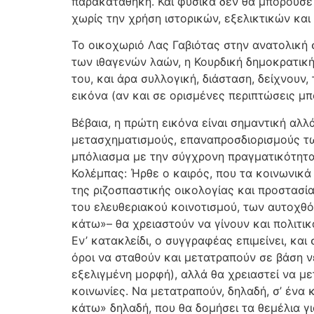
παρακαταθήκη. Και φυσικά δεν θα μπορούσε 
χωρίς την χρήση ιστορικών, εξελικτικών κα
Το οικοχωριό Λας Γαβιότας στην ανατολική σ
των ιθαγενών λαών, η Κουρδική δημοκρατική
του, και άρα συλλογική, διάσταση, δείχνου
εικόνα (αν και σε ορισμένες περιπτώσεις μ
Βέβαια, η πρώτη εικόνα είναι σημαντική αλλ
μετασχηματισμούς, επαναπροσδιορισμούς τω
μπόλιασμα με την σύγχρονη πραγματικότητα.
Κολέμπας: Ήρθε ο καιρός, που τα κοινωνικά
της ριζοσπαστικής οικολογίας και προστασί
του ελευθεριακού κοινοτισμού, των αυτοχθ
κάτω»– θα χρειαστούν να γίνουν και πολιτικ
Εν’ κατακλείδι, ο συγγραφέας επιμείνει, και
όροι να σταθούν και μετατραπούν σε βάση ν
εξελιγμένη μορφή), αλλά θα χρειαστεί να με
κοινωνίες. Να μετατραπούν, δηλαδή, σ’ ένα
κάτω» δηλαδή, που θα δομήσει τα θεμέλια γ