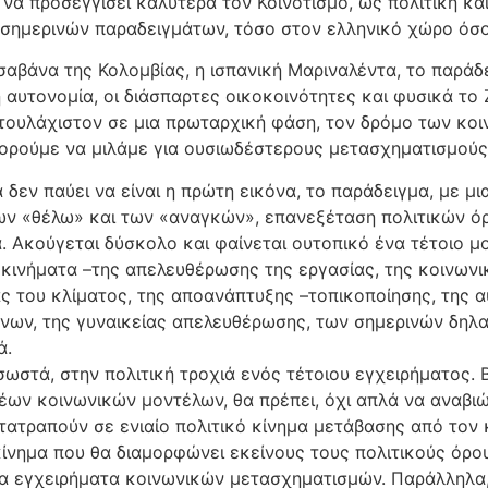
να προσεγγίσει καλύτερα τον Κοινοτισμό, ως πολιτική κ
ι σημερινών παραδειγμάτων, τόσο στον ελληνικό χώρο όσ
αβάνα της Κολομβίας, η ισπανική Μαριναλέντα, το παράδε
 αυτονομία, οι διάσπαρτες οικοκοινότητες και φυσικά το 
ν, τουλάχιστον σε μια πρωταρχική φάση, τον δρόμο των κ
πορούμε να μιλάμε για ουσιωδέστερους μετασχηματισμούς)
ά δεν παύει να είναι η πρώτη εικόνα, το παράδειγμα, με μ
ν «θέλω» και των «αναγκών», επανεξέταση πολιτικών όρω
 Ακούγεται δύσκολο και φαίνεται ουτοπικό ένα τέτοιο μο
 κινήματα –της απελευθέρωσης της εργασίας, της κοινωνι
ας του κλίματος, της αποανάπτυξης –τοπικοποίησης, της α
όνων, της γυναικείας απελευθέρωσης, των σημερινών δη
ά.
 σωστά, στην πολιτική τροχιά ενός τέτοιου εγχειρήματος. 
έων κοινωνικών μοντέλων, θα πρέπει, όχι απλά να αναβιώ
τατραπούν σε ενιαίο πολιτικό κίνημα μετάβασης από τον 
 κίνημα που θα διαμορφώνει εκείνους τους πολιτικούς όρο
ια εγχειρήματα κοινωνικών μετασχηματισμών. Παράλληλα, ό