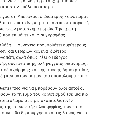
αι κοινωνική συνθήκη μετασχηματισμών,
ο και στον υπόλοιπο κόσμο.
ιγμα στ’ Απεράθου, ο ιδιαίτερος κοινοτισμός
Ζαπατίστικο κίνημα με τις αντιπρωτοποριακή
οινωνικών μετασχηματισμών. Την πρώτη
 που επιμένει και ο συγγραφέας.
ια λέξη. Η συνέχεια προϋποθέτει ευρύτερους
ν και θεωριών και ένα ιδιαίτερο
νοπάτι, αλλά όπως λέει ο Γιώργος
κής, συνεργατικής, αλληλέγγυας οικονομίας,
υτοδιαχείρησης και της άμεσης δημοκρατίας,
λαδή κινημάτων αυτών που αποκαλούμε «από
Βλέπει πως για να μπορέσουν όλοι αυτοί οι
σουν το πνεύμα του Κοινοτισμού (σε μια πιο
καπιταλισμό στις μετακαπιταλιστικές
υς της κοινωνικής πλειοψηφίας, των «από
μως, θα δημιουργήσει και τις βάσεις για το