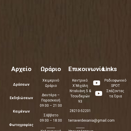
Αρχείο
Ωράριο
Επικοινωνία
Links
Χειμερινό
Κεντρικό:
Ραδιοφωνικό
Δράσεων
Ωράριο
Χ΄Μιχάλη
SPOT
Νταλιάνη 5 &
Σπάζοντας
Δευτέρα –
Τσουδερών
τα Όρια
Εκδηλώσεων
Παρασκευή
93
09:00 – 21:00
28210-52201
Κειμένων
Σάββατο
09:00 – 18:00
terraverdexania@gmail.com
Φωτογραφίες