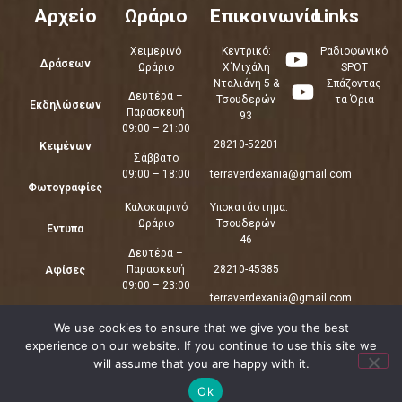
Αρχείο
Ωράριο
Επικοινωνία
Links
Χειμερινό
Κεντρικό:
Ραδιοφωνικό
Δράσεων
Ωράριο
Χ΄Μιχάλη
SPOT
Νταλιάνη 5 &
Σπάζοντας
Δευτέρα –
Τσουδερών
τα Όρια
Εκδηλώσεων
Παρασκευή
93
09:00 – 21:00
28210-52201
Κειμένων
Σάββατο
09:00 – 18:00
terraverdexania@gmail.com
Φωτογραφίες
Καλοκαιρινό
Υποκατάστημα:
Ωράριο
Τσουδερών
Εντυπα
46
Δευτέρα –
Παρασκευή
28210-45385
Αφίσες
09:00 – 23:00
terraverdexania@gmail.com
Σάββατο
We use cookies to ensure that we give you the best
09:00 – 22:00
experience on our website. If you continue to use this site we
will assume that you are happy with it.
Ok
© Copyright 2026 – All Rights Reserved. D & D by ArTECH